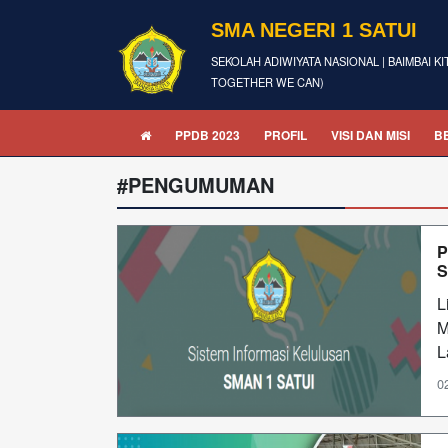
SMA NEGERI 1 SATUI
SEKOLAH ADIWIYATA NASIONAL | BAIMBAI KI
TOGETHER WE CAN)
PPDB 2023
PROFIL
VISI DAN MISI
B
#PENGUMUMAN
P
S
L
M
L
0