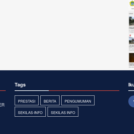
Tags
Ik
PRESTASI
BERITA
PENGUMUMAN
ER
SEKILAS-INFO
SEKILAS INFO