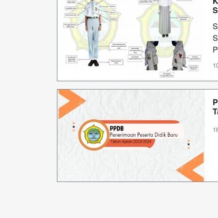
K
S
S
P
1
P
T
1