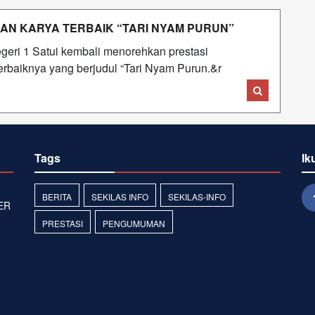
LKAN KARYA TERBAIK “TARI NYAM PURUN”
eri 1 Satui kembali menorehkan prestasi
rbaiknya yang berjudul “Tari Nyam Purun.&r
Tags
Ik
BERITA
SEKILAS INFO
SEKILAS-INFO
ER
PRESTASI
PENGUMUMAN