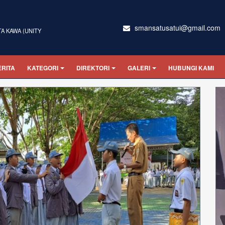
smansatusatui@gmail.com
TA KAWA (UNITY
ERITA
KATEGORI
DIREKTORI
GALERI
HUBUNGI KAMI