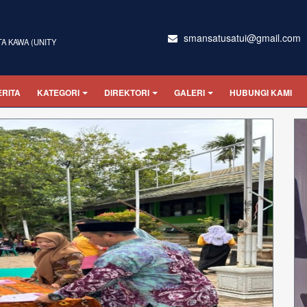
smansatusatui@gmail.com
TA KAWA (UNITY
ERITA
KATEGORI
DIREKTORI
GALERI
HUBUNGI KAMI