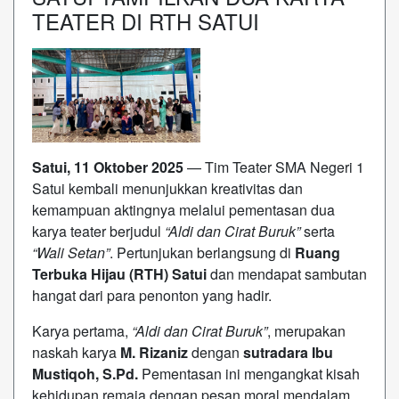
TEATER DI RTH SATUI
Satui, 11 Oktober
2025
— Tim Teater SMA Negeri 1
Satui kembali menunjukkan kreativitas dan
kemampuan aktingnya melalui pementasan dua
karya teater berjudul
“Aldi dan Cirat Buruk”
serta
“Wali Setan”
. Pertunjukan berlangsung di
Ruang
Terbuka Hijau (RTH) Satui
dan mendapat sambutan
hangat dari para penonton yang hadir.
Karya pertama,
“Aldi dan Cirat Buruk”
, merupakan
naskah karya
M. Rizaniz
dengan
sutradara Ibu
Mustiqoh, S.Pd.
Pementasan ini mengangkat kisah
kehidupan remaja dengan pesan moral mendalam