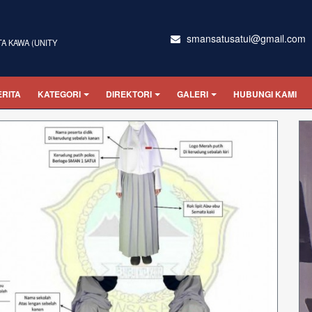
smansatusatui@gmail.com
TA KAWA (UNITY
ERITA
KATEGORI
DIREKTORI
GALERI
HUBUNGI KAMI