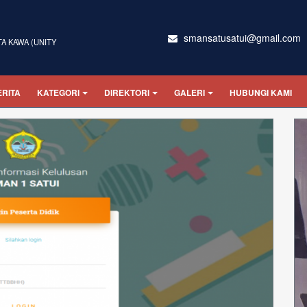
smansatusatui@gmail.com
TA KAWA (UNITY
ERITA
KATEGORI
DIREKTORI
GALERI
HUBUNGI KAMI